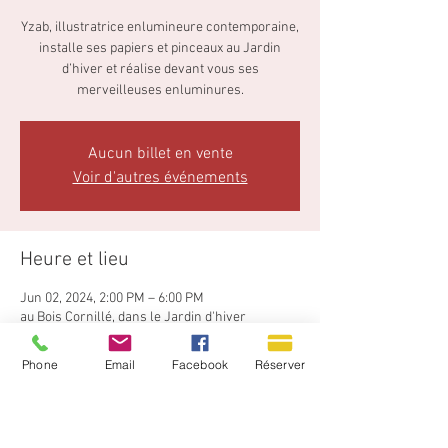
Yzab, illustratrice enlumineure contemporaine,
installe ses papiers et pinceaux au Jardin
d’hiver et réalise devant vous ses
merveilleuses enluminures.
Aucun billet en vente
Voir d'autres événements
Heure et lieu
Jun 02, 2024, 2:00 PM – 6:00 PM
au Bois Cornillé, dans le Jardin d'hiver
Phone
Email
Facebook
Réserver
Nous suivre
Quel art et quel sens du détail : on croit toucher 
le velours des pétales, la douceur des pelages, 