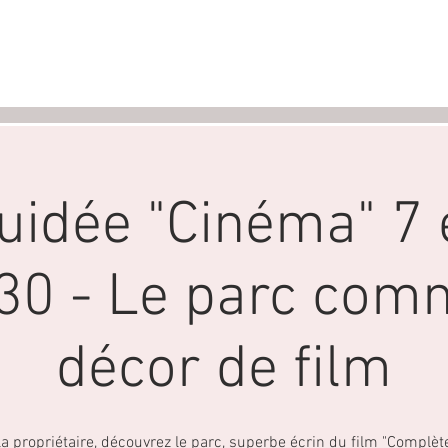
Nouvelle page
Useful information
Annu
guidée "Cinéma" 7 e
h30 - Le parc com
décor de film
la propriétaire, découvrez le parc, superbe écrin du film "Complè