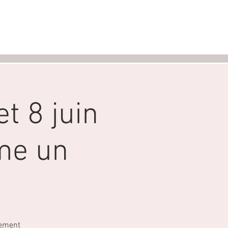
al pass
Voir plus
t 8 juin
me un
tement