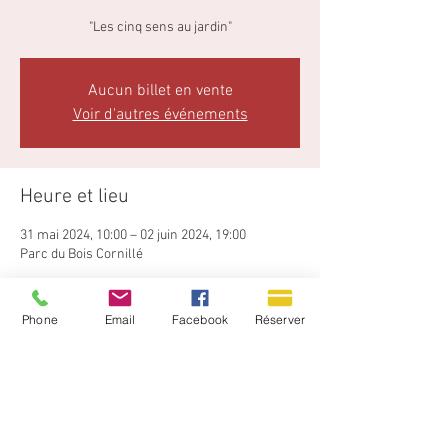
"Les cinq sens au jardin"
Aucun billet en vente
Voir d'autres événements
Heure et lieu
31 mai 2024, 10:00 – 02 juin 2024, 19:00
Parc du Bois Cornillé
À propos de l'événement
Phone
Email
Facebook
Réserver
Au Bois Cornillé, tous les sens concourent au 
bien-être : les vues perspectives sur le 
patrimoine architectural et rural, le chant des 
oiseaux, la douceur du tapis végétal de l'allée 
de mousse, le parfum du foin coupé, du jasmin 