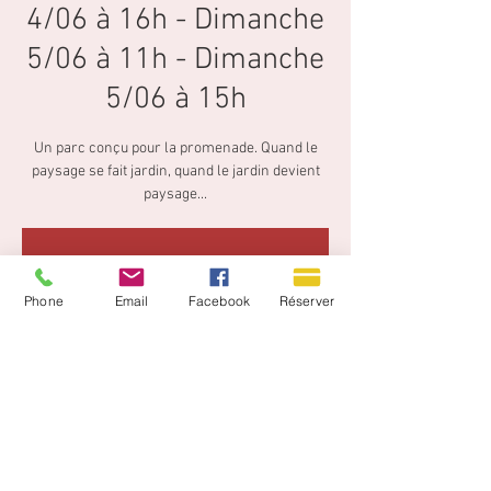
4/06 à 16h - Dimanche
5/06 à 11h - Dimanche
5/06 à 15h
Un parc conçu pour la promenade. Quand le
paysage se fait jardin, quand le jardin devient
paysage...
Aucun billet en vente
Voir d'autres événements
Phone
Email
Facebook
Réserver
Heure et lieu
05 juin 2022, 15:00 – 16:30
Au Bois Cornillé, 17 Rue du Château, 35450 Val-
d'Izé, France