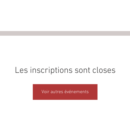
Infos pratiques
Pass Annuel
Evénem
Les inscriptions sont closes
Voir autres événements